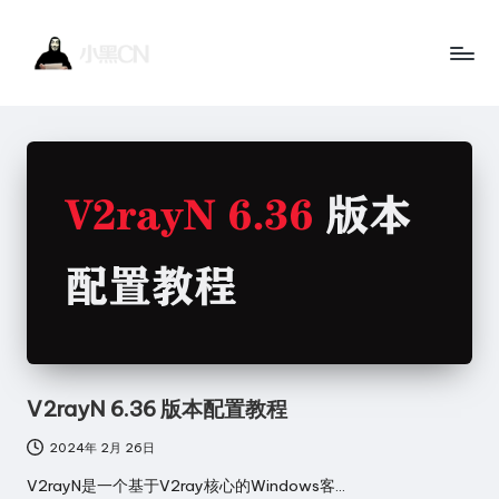
Skip
to
小
黑
content
黑
客
站
C
点
N
一
个
讲
技
术
的
V2rayN 6.36 版本配置教程
博
2024年 2月 26日
客
网
V2rayN是一个基于V2ray核心的Windows客…