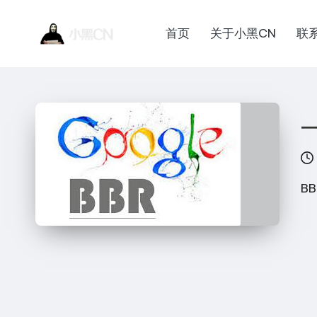
首页
关于小黑CN
联
Skip
小
to
黑
content
客
黑
站
C
点
一
一
N
个
讲
B
技
术
的
博
客
网