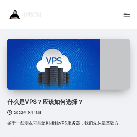
Skip
to
小
黑
content
黑
客
站
C
点
N
一
个
讲
技
术
什么是VPS？应该如何选择？
的
2022年 9月 18日
博
鉴于一些朋友可能是刚接触VPS服务器，我们先从最基础方…
客
网