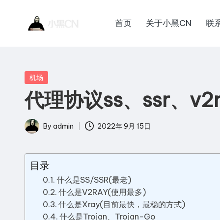
首页
关于小黑CN
联
Skip
小
to
黑
content
客
黑
站
Posted
机场
C
点
in
代理协议ss、ssr、v2ra
一
N
个
By
admin
2022年 9月 15日
讲
Posted
技
by
术
目录
的
什么是SS/SSR(最老)
博
什么是V2RAY(使用最多)
客
什么是Xray(目前最快，最稳的方式)
网
什么是Trojan、Trojan-Go