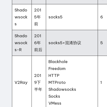
Shado
201
wsock
5年
socks5
6
s
前
Shado
201
wsock
6年
socks5+混淆协议
5
s-R
前后
Blackhole
Freedom
201
HTTP
V2Ray
9下
MTProto
1
半年
Shadowsocks
Socks
VMess