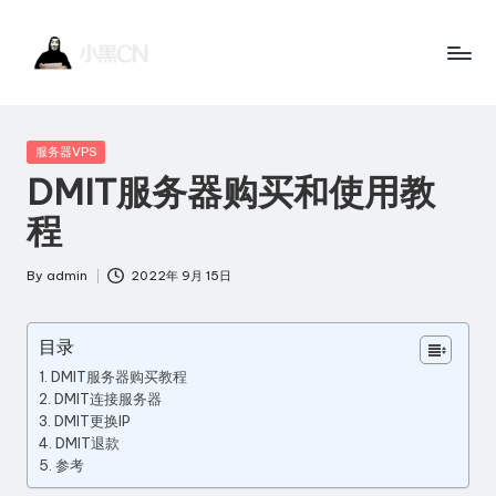
Skip
to
小
黑
content
黑
客
Posted
服务器VPS
站
C
in
DMIT服务器购买和使用教
点
N
程
一
个
By
admin
2022年 9月 15日
Posted
讲
by
技
目录
术
DMIT服务器购买教程
的
DMIT连接服务器
博
DMIT更换IP
DMIT退款
客
参考
网