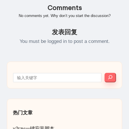
Comments
No comments yet. Why don’t you start the discussion?
发表回复
You must be
logged in
to post a comment.
搜索
热门文章
v2ray一键安装脚本