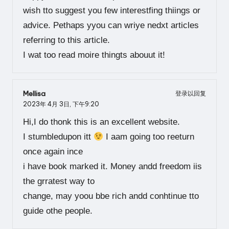
wish tto suggest you few interestfing thiings or
advice. Pethaps yyou can wriye nedxt articles
referring to this article.
I wat too read moire thingts abouut it!
Mellisa
登录以回复
2023年 4月 3日,
下午9:20
Hi,I do thonk this is an excellent website.
I stumbledupon itt
I aam going too reeturn
once again ince
i have book marked it. Money andd freedom iis
the grratest way to
change, may yoou bbe rich andd conhtinue tto
guide othe people.