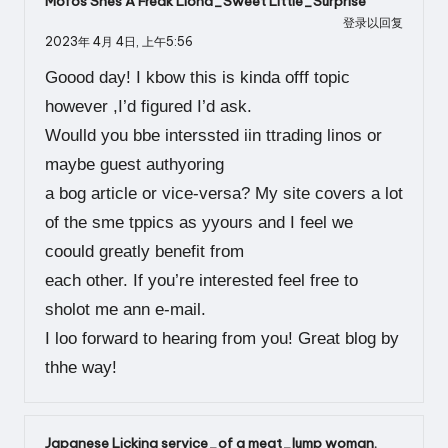
Mofos Shes A Freak Liona_Sweet Little_Surprise
登录以回复
2023年 4月 4日,
上午5:56
Goood day! I kbow this is kinda offf topic
however ,I’d figured I’d ask.
Woulld you bbe interssted iin ttrading linos or
maybe guest authyoring
a bog article or vice-versa? My site covers a lot
of the sme tppics as yyours and I feel we
coould greatly benefit from
each other. If you’re interested feel free to
sholot me ann e-mail.
I loo forward to hearing from you! Great blog by
thhe way!
Japanese Licking service_of a meat_lump woman.