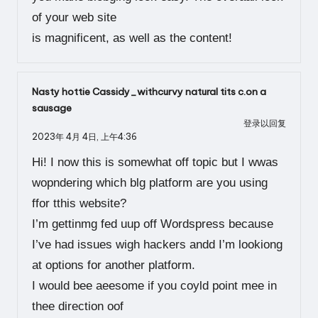
of your web site
is magnificent, as well as the content!
Nasty hottie Cassidy_withcurvy natural tits c.on a
sausage
登录以回复
2023年 4月 4日,
上午4:36
Hi! I now this is somewhat off topic but I wwas
wopndering which blg platform are you using
ffor tthis website?
I’m gettinmg fed uup off Wordspress because
I’ve had issues wigh hackers andd I’m lookiong
at options for another platform.
I would bee aeesome if you coyld point mee in
thee direction oof