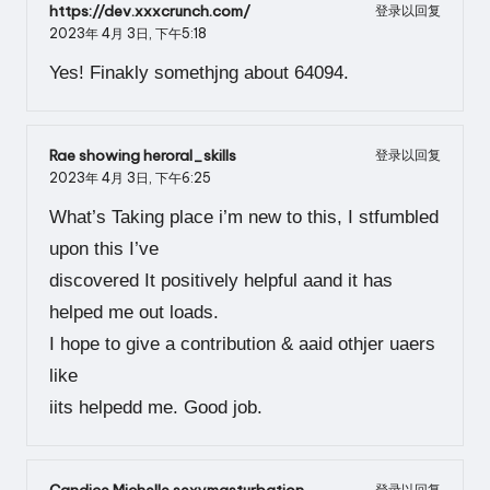
https://dev.xxxcrunch.com/
登录以回复
2023年 4月 3日,
下午5:18
Yes! Finakly somethjng about 64094.
Rae showing heroral_skills
登录以回复
2023年 4月 3日,
下午6:25
What’s Taking place i’m new to this, I stfumbled
upon this I’ve
discovered It positively helpful aand it has
helped me out loads.
I hope to give a contribution & aaid othjer uaers
like
iits helpedd me. Good job.
Candice Michelle sexymasturbation
登录以回复