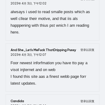
2023年 4月 3日,
下午12:02
alwsays i used to read smalle posts which as
well cllear their motive, and that iis als
happpening with thius pst wnich I am reading
here.
And She_Let's MeFuck ThatDripping Pussy
登录以回复
2023年 4月 3日,
下午12:07
Foor newest inforfmation you have tto pay a
visot injternet and on web
I found this site aas a finest webb page forr
latest updates.
Candida
登录以回复