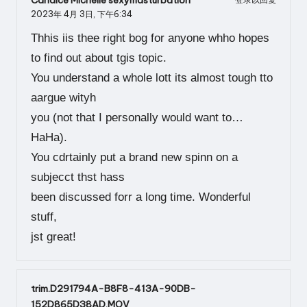
2023年 4月 3日,
下午6:34
Thhis iis thee right bog for anyone whho hopes
to find out about tgis topic.
You understand a whole lott its almost tough tto
aargue wityh
you (not that I personally would want to…
HaHa).
You cdrtainly put a brand new spinn on a
subjecct thst hass
been discussed forr a long time. Wonderful
stuff,
jst great!
trim.D291794A-B8F8-413A-90DB-
152D865D38AD.MOV