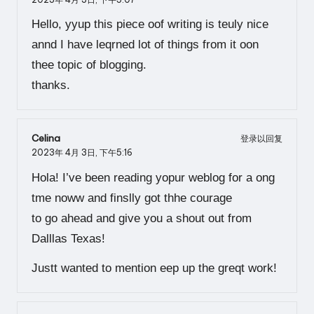
Hello, yyup this piece oof writing is teuly nice
annd I have leqrned lot of things from it oon
thee topic of blogging.
thanks.
Celina
登录以回复
2023年 4月 3日,
下午5:16
Hola! I’ve been reading yopur weblog for a ong
tme noww and finslly got thhe courage
to go ahead and give you a shout out from
Dalllas Texas!
Justt wanted to mention eep up the greqt work!