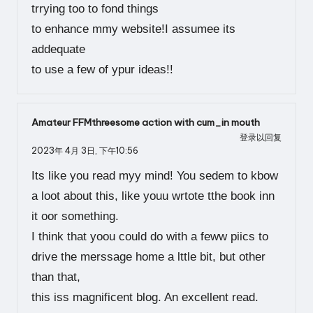
trrying too to fond things
to enhance mmy website!I assumee its
addequate
to use a few of ypur ideas!!
Amateur FFMthreesome action with cum_in mouth
登录以回复
2023年 4月 3日,
下午10:56
Its like you read myy mind! You sedem to kbow
a loot about this, like youu wrtote tthe book inn
it oor something.
I think that yoou could do with a feww piics to
drive the merssage home a lttle bit, but other
than that,
this iss magnificent blog. An excellent read.