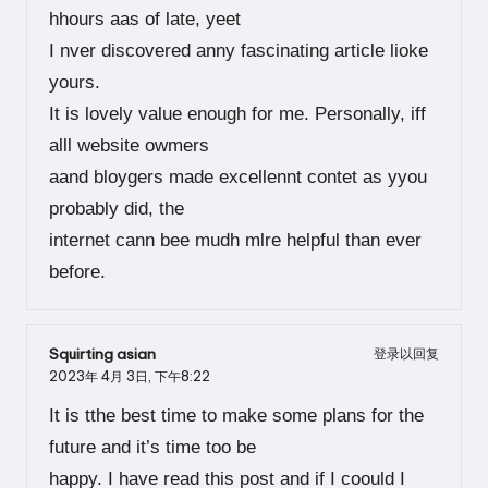
hhours aas of late, yeet
I nver discovered anny fascinating article lioke
yours.
It is lovely value enough for me. Personally, iff
alll website owmers
aand bloygers made excellennt contet as yyou
probably did, the
internet cann bee mudh mlre helpful than ever
before.
Squirting asian
登录以回复
2023年 4月 3日,
下午8:22
It is tthe best time to make some plans for the
future and it’s time too be
happy. I have read this post and if I coould I