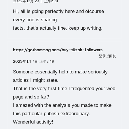
2022年 12月 23日,
上午5:31
Hi, all is going perfectly here and ofcourse
every one is sharing
facts, that’s actually fine, keep up writing.
https://gothammag.com/buy-tiktok-followers
登录以回复
2023年 1月 7日,
上午2:49
Someone essentially help to make seriously
articles I might state.
That is the very first time I frequented your web
page and so far?
I amazed with the analysis you made to make
this particular publish extraordinary.
Wonderful activity!