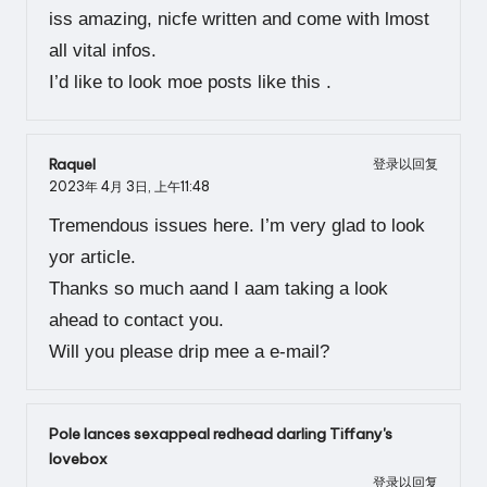
iss amazing, nicfe written and come with lmost
all vital infos.
I’d like to look moe posts like this .
Raquel
登录以回复
2023年 4月 3日,
上午11:48
Tremendous issues here. I’m very glad to look
yor article.
Thanks so much aand I aam taking a look
ahead to contact you.
Will you please drip mee a e-mail?
Pole lances sexappeal redhead darling Tiffany's
lovebox
登录以回复