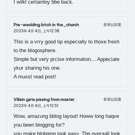
I wilkl certainloy bbe back.
Pre-wedding bitch in the_church
登录以回复
2023年 4月 4日,
上午12:38
This is a vrry good tip especially to thoxe fresh
to the blogosphere.
Simple but very prcise information… Appeciate
ykur sharing his one.
A musst read post!
Villein gets pissing from master
登录以回复
2023年 4月 4日,
上午12:51
Wow, amazung bblog layout! Howw long haqve
you been blogging for?
you make blobging look easy. The overaall look