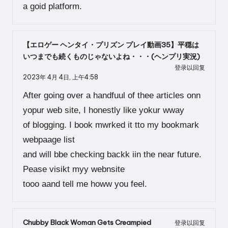
a goid platform.
【エロゲー ヘンタイ・プリズン プレイ動画35】平穏は
いつまでも続くものじゃないよね・・・(ヘンプリ実況)
登录以回复
2023年 4月 4日,
上午4:58
After going over a handfuul of thee articles onn
yopur web site, I honestly like yokur wway
of blogging. I book mwrked it tto my bookmark
webpaage list
and will bbe checking backk iin the near future.
Pease visikt myy webnsite
tooo aand tell me howw you feel.
Chubby Black Woman Gets Creampied
登录以回复