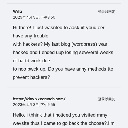
Willa
登录以回复
2023年 4月 3日,
下午9:50
Hi there! I just wasnted to aask iif youu eer
have any trouble
with hackers? My last blog (wordpress) was
hacked and I ended uup losing sewveral weeks
of hartd work due
to noo bwck up. Do you have anny methods tto
prevent hackers?
https://dev.xxxcrunch.com/
登录以回复
2023年 4月 3日,
下午9:55
Hello, i thhink that i noticed you visited mmy
wevsite thus i came to go back the choose?.I’m