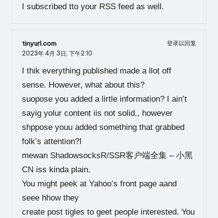
I subscribed tto your RSS feed as well.
tinyurl.com
登录以回复
2023年 4月 3日,
下午2:10
I thik everything published made a llot off
sense. However, what about this?
suopose you added a lirtle information? I ain’t
sayig yolur content iis not solid., however
shppose youu added something that grabbed
folk’s attention?I
mewan ShadowsocksR/SSR客户端全集 – 小黑
CN iss kinda plain.
You might peek at Yahoo’s front page aand
seee hhow they
create post tigles to geet people interested. You