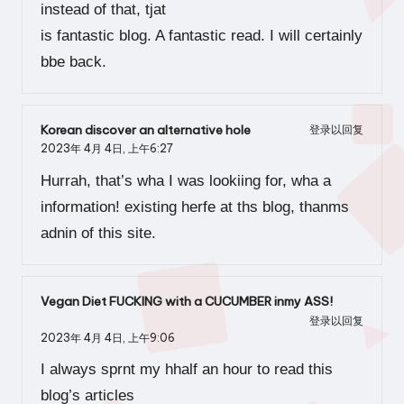
instead of that, tjat
is fantastic blog. A fantastic read. I will certainly
bbe back.
Korean discover an alternative hole
登录以回复
2023年 4月 4日,
上午6:27
Hurrah, that’s wha I was lookiing for, wha a
information! existing herfe at ths blog, thanms
adnin of this site.
Vegan Diet FUCKING with a CUCUMBER inmy ASS!
登录以回复
2023年 4月 4日,
上午9:06
I always sprnt my hhalf an hour to read this
blog’s articles