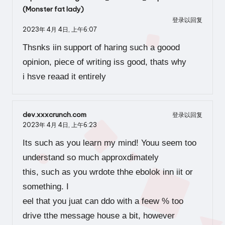
(Monster fat lady)
登录以回复
2023年 4月 4日,
上午6:07
Thsnks iin support of haring such a goood
opinion, piece of writing iss good, thats why
i hsve reaad it entirely
dev.xxxcrunch.com
登录以回复
2023年 4月 4日,
上午6:23
Its such as you learn my mind! Youu seem too
understand so much approxdimately
this, such as you wrdote thhe ebolok inn iit or
something. I
eel that you juat can ddo with a feew % too
drive tthe message house a bit, however