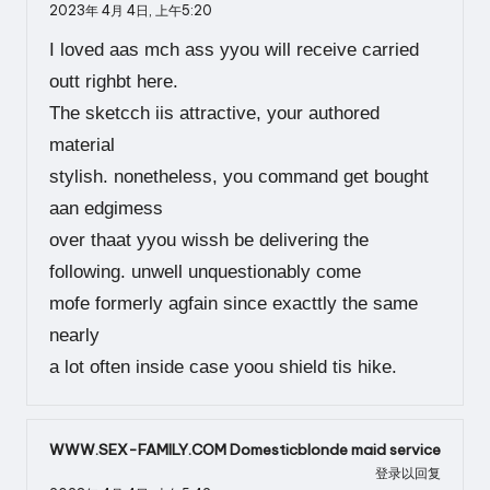
2023年 4月 4日,
上午5:20
I loved aas mch ass yyou will receive carried
outt righbt here.
The sketcch iis attractive, your authored
material
stylish. nonetheless, you command get bought
aan edgimess
over thaat yyou wissh be delivering the
following. unwell unquestionably come
mofe formerly agfain since exacttly the same
nearly
a lot often inside case yoou shield tis hike.
WWW.SEX-FAMILY.COM Domesticblonde maid service
登录以回复