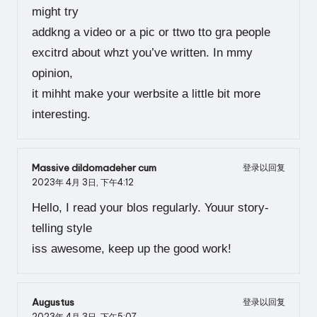
might try
addkng a video or a pic or ttwo tto gra people
excitrd about whzt you’ve written. In mmy
opinion,
it mihht make your werbsite a little bit more
interesting.
Massive dildomadeher cum
登录以回复
2023年 4月 3日,
下午4:12
Hello, I read your blos regularly. Youur story-
telling style
iss awesome, keep up the good work!
Augustus
登录以回复
2023年 4月 3日,
下午5:07