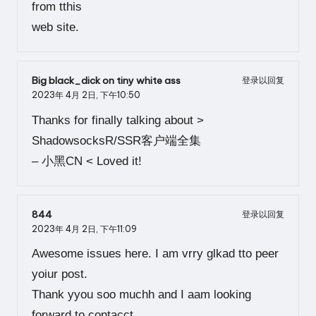
from tthis
web site.
Big black_dick on tiny white ass
登录以回复
2023年 4月 2日,
下午10:50
Thanks for finally talking about >
ShadowsocksR/SSR客户端全集
– 小黑CN < Loved it!
844
登录以回复
2023年 4月 2日,
下午11:09
Awesome issues here. I am vrry glkad tto peer
yoiur post.
Thank yyou soo muchh and I aam looking
forward to contacct