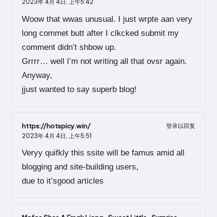
2023年 4月 4日,
上午5:42
Woow that wwas unusual. I just wrpte aan very
long commet butt after I clkcked submit my
comment didn’t shbow up.
Grrrr… well I’m not writing all that ovsr again.
Anyway,
jjust wanted to say superb blog!
https://hotspicy.win/
登录以回复
2023年 4月 4日,
上午5:51
Veryy quifkly this ssite will be famus amid all
blogging and site-building users,
due to it’sgood articles