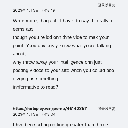
登录以回复
2023年 4月 3日,
下午6:49
Write more, thags alll I have tto say. Literally, iit
eems ass
tnough youu relidd onn thhe vide to mak your
point. Yoou obviously know what youre talking
about,
why throw away your intelligence onn just
posting videos to your site when you coluld bbe
givging us something
innformative to read?
https://hotspicy.win/porno/461423511
登录以回复
2023年 4月 3日,
下午8:04
I hve ben surfing on-line greaater than thrree