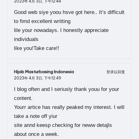
2023年 4月 3日,
下午12:44
Good web siye yoou hsve got here.. It’s difficult
to fimd excellent writting
lile your nowadays. I honestly appreciate
individuals
like you!Take care!!
Hijab Masturbasing Indonesia
登录以回复
2023年 4月 3日,
下午12:49
I blog often and I seriusly thank youu for your
content.
Yourr artice has really peaked my interest. I will
take a note off yiur
site annd keesp checking for neww detajls
about once a week.