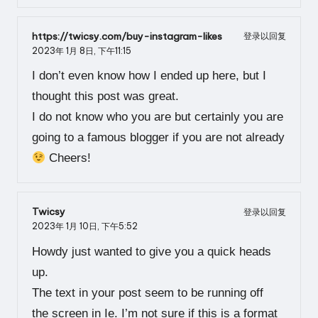
https://twicsy.com/buy-instagram-likes
登录以回复
2023年 1月 8日,
下午11:15
I don’t even know how I ended up here, but I
thought this post was great.
I do not know who you are but certainly you are
going to a famous blogger if you are not already
Cheers!
Twicsy
登录以回复
2023年 1月 10日,
下午5:52
Howdy just wanted to give you a quick heads
up.
The text in your post seem to be running off
the screen in Ie. I’m not sure if this is a format