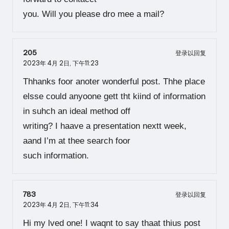
you. Will you please dro mee a mail?
205
登录以回复
2023年 4月 2日,
下午11:23
Thhanks foor anoter wonderful post. Thhe place
elsse could anyoone gett tht kiind of information
in suhch an ideal method off
writing? I haave a presentation nextt week,
aand I’m at thee search foor
such information.
783
登录以回复
2023年 4月 2日,
下午11:34
Hi my lved one! I waqnt to say thaat thius post