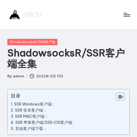
Skip
to
小
黑
content
黑
客
Posted
ShadowsocksR/SSR客户端
站
C
in
ShadowsocksR/SSR客户
点
N
端全集
一
个
By
admin
2022年 9月 17日
Posted
讲
by
技
目录
术
SSR Windows客户端：
的
SSR 安卓客户端：
博
SSR MAC客户端：
SSR 苹果客户端/SSR iOS客户端:
客
其他客户端下载：
网