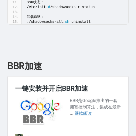
SSR状态：
/etc/init.
d
/shadowsocks-r status
卸载SSR：
./shadowsocks-all.
sh
 uninstall
BBR加速