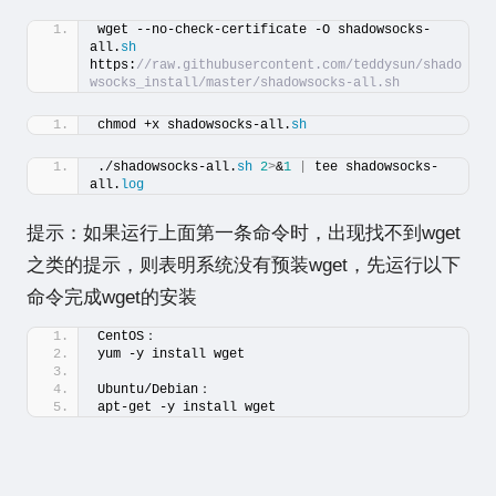
wget --no-check-certificate -O shadowsocks-
all.
sh
https:
//raw.githubusercontent.com/teddysun/shado
wsocks_install/master/shadowsocks-all.sh
chmod +x shadowsocks-all.
sh
./shadowsocks-all.
sh
2
>
&
1
|
 tee shadowsocks-
all.
log
提示：如果运行上面第一条命令时，出现找不到wget
之类的提示，则表明系统没有预装wget，先运行以下
命令完成wget的安装
CentOS：
yum -y install wget
Ubuntu/Debian：
apt-get -y install wget