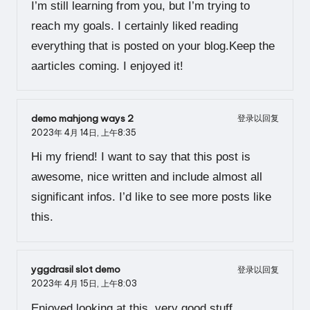
I’m still learning from you, but I’m trying to
reach my goals. I certainly liked reading
everything that is posted on your blog.Keep the
aarticles coming. I enjoyed it!
demo mahjong ways 2
登录以回复
2023年 4月 14日,
上午8:35
Hi my friend! I want to say that this post is
awesome, nice written and include almost all
significant infos. I’d like to see more posts like
this.
yggdrasil slot demo
登录以回复
2023年 4月 15日,
上午8:03
Enjoyed looking at this, very good stuff,