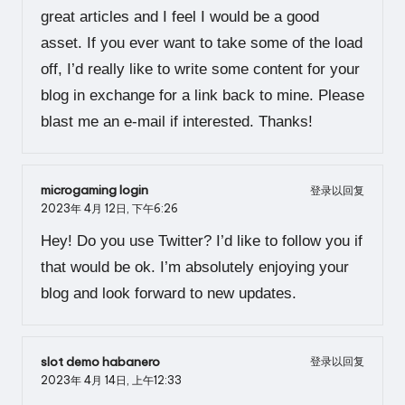
great articles and I feel I would be a good
asset. If you ever want to take some of the load
off, I’d really like to write some content for your
blog in exchange for a link back to mine. Please
blast me an e-mail if interested. Thanks!
microgaming login
登录以回复
2023年 4月 12日,
下午6:26
Hey! Do you use Twitter? I’d like to follow you if
that would be ok. I’m absolutely enjoying your
blog and look forward to new updates.
slot demo habanero
登录以回复
2023年 4月 14日,
上午12:33