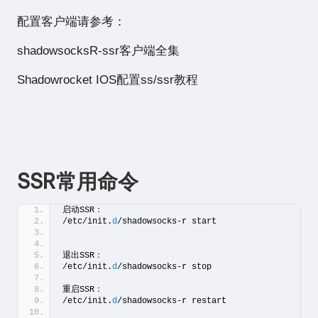
配置客户端请参考：
shadowsocksR-ssr客户端全集
Shadowrocket IOS配置ss/ssr教程
SSR常用命令
启动SSR：
/etc/init.
d
/shadowsocks-r start
退出SSR：
/etc/init.
d
/shadowsocks-r stop
重启SSR：
/etc/init.
d
/shadowsocks-r restart