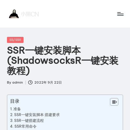
Skip
to
小
黑
content
黑
客
Posted
SS/SSR
站
C
in
SSR一键安装脚本
点
N
(ShadowsocksR一键安装
一
个
教程)
讲
By
admin
2022年 9月 22日
技
Posted
by
术
目录
的
准备
博
SSR一键安装脚本 搭建要求
客
SSR一键搭建流程
网
SSR常用命令