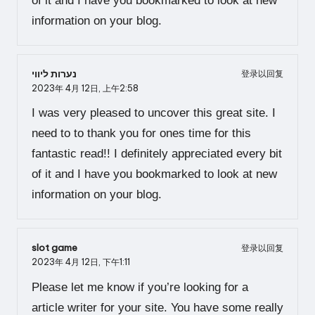
of it and I have you bookmarked to look at new
information on your blog.
נערות ליווי
登录以回复
2023年 4月 12日,
上午2:58
I was very pleased to uncover this great site. I
need to to thank you for ones time for this
fantastic read!! I definitely appreciated every bit
of it and I have you bookmarked to look at new
information on your blog.
slot game
登录以回复
2023年 4月 12日,
下午1:11
Please let me know if you’re looking for a
article writer for your site. You have some really