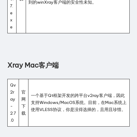
到的winXray客户端的安全性未知。
7.
e
x
e
Xray Mac客户端
Qv
2r
官
一个基于Qt框架开发的跨平台v2ray客户端，因此
ay
网
支持Windows/MacOS系统。目前，在Mac系统上
-
下
使用VLESS协议，你是没得选择的，且用且珍惜。
2.7
载
.0