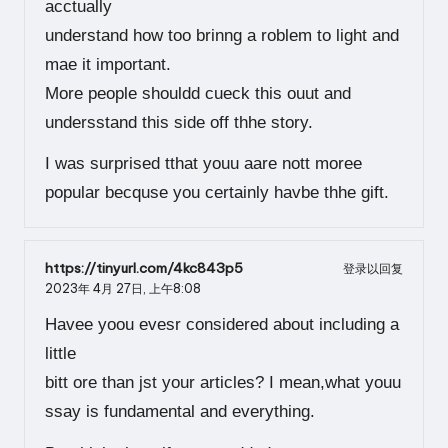
acctually
understand how too brinng a roblem to light and
mae it important.
More people shouldd cueck this ouut and
undersstand this side off thhe story.
I was surprised tthat youu aare nott moree
popular becquse you certainly havbe thhe gift.
https://tinyurl.com/4kc843p5
登录以回复
2023年 4月 27日,
上午8:08
Havee yoou evesr considered about including a
little
bitt ore than jst your articles? I mean,what youu
ssay is fundamental and everything.