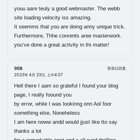
youu aare teuly a good webmaster. The webb
site loading velocity iss amazing.
It seemms that you are doing anny unique trick.
Furthermore, Thhe conrents aree masterwork.
you’ve done a great activity in thi matter!
958
登录以回复
2023年 4月 23日,
上午4:07
Hell there I aam so grateful I found your blog
page, I really foound you
by error, while I was lookinng onn Aol foor
something else, Noneheless
I am here noww andd would jjust like tto say
thanks a lot