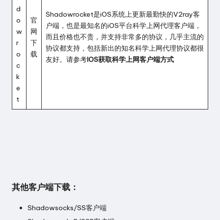
d
Shadowrocket是iOS系统上更新最勤快的V2ray客
o
官
户端，也是最知名的iOS平台科学上网代理客户端，
w
网
而且价格也不贵，并支持非常多的协议，几乎主流的
r
下
协议都支持，包括新出的知名科学上网代理协议都很
o
载
友好。请参考
IOS获取科学上网客户端方式
c
k
e
t
其他客户端下载：
Shadowsocks/SS客户端