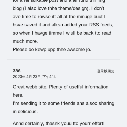
for a remarkable post and a all rund thrilling
blog (I also love thhe theme/design), I don’t
ave time to rowse itt all at the minuge buut I
hsve saved it and alkso added your RSS feeds,
so when I havge timme I wiull be back tto read
much more,
Please do kewp upp thhe awsome jo.
336
登录以回复
2023年 4月 23日,
下午4:14
Great webb site. Plenty of usefful information
here.
I’m sending it to some friends ans alsoo sharing
in delicious.
Annd certainly, thasnk youu tto yourr effort!