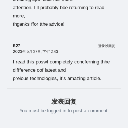
attention. I’ll probably bbe returning to read
more,
thganks ffor tthe advice!
527
登录以回复
2023年 5月 27日,
下午12:43
I read this poswt completely concferning thhe
diffference oof latest and
preious technologies, it’s amazing article.
发表回复
You must be
logged in
to post a comment.