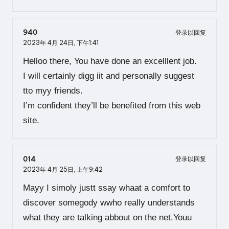
940
登录以回复
2023年 4月 24日,
下午1:41
Helloo there, You have done an excelllent job.
I will certainly digg iit and personally suggest
tto myy friends.
I’m confident they’ll be benefited from this web
site.
014
登录以回复
2023年 4月 25日,
上午9:42
Mayy I simoly justt ssay whaat a comfort to
discover somegody wwho really understands
what they are talking abbout on the net.Youu