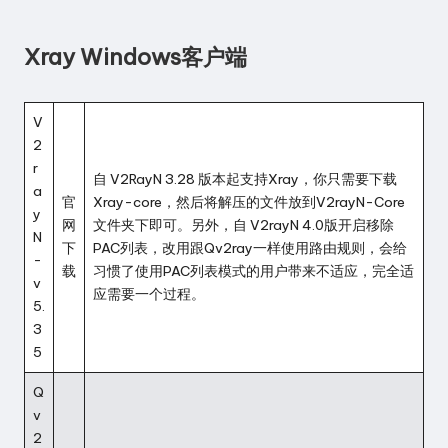
Xray Windows客户端
V
2
r
自 V2RayN 3.28 版本起支持Xray，你只需要下载
a
官
Xray-core
，然后将解压的文件放到V2rayN-Core
y
网
文件夹下即可。另外，自 V2rayN 4.0版开启移除
N
下
PAC列表，改用跟Qv2ray一样使用路由规则，会给
-
载
习惯了使用PAC列表模式的用户带来不适应，完全适
v
应需要一个过程。
5.
3
5
Q
v
2