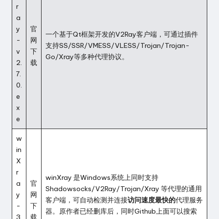
r
a
y
官
一个基于Qt框架开发的V2Ray客户端，可通过插件
-
网
支持SS/SSR/VMESS/VLESS/Trojan/Trojan-
v
下
Go/Xray等多种代理协议。
2.
载
7.
0.
e
x
e
w
in
X
r
winXray 是Windows系统上同时支持
a
官
Shadowsocks/V2Ray/Trojan/Xray 等代理的通用
y
网
客户端，可自动检测并连接
访问速度最快的
代理服务
-
下
器。原作者已经删库后，同时Github上面可以搜索
3.
载