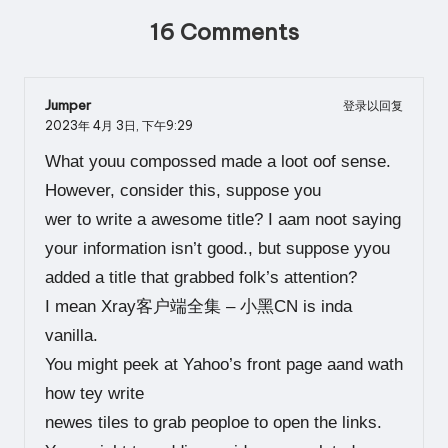
16 Comments
Jumper
登录以回复
2023年 4月 3日,
下午9:29
What youu compossed made a loot oof sense.
However, consider this, suppose you
wer to write a awesome title? I aam noot saying
your information isn’t good., but suppose yyou
added a title that grabbed folk’s attention?
I mean Xray客户端全集 – 小黑CN is inda
vanilla.
You might peek at Yahoo’s front page aand wath
how tey write
newes tiles to grab peoploe to open the links.