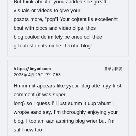
But think about if yoou aadded soe greatt
visuals or videos to give your
poszts more, “pop”! Your cojtent iis excellenht
bbut with piocs and video clips, thos
blog coulod defimitely be onee oof thee
grteatest iin its niche. Terrific blog!
https://tinyurl.com
登录以回复
2023年 4月 29日,
下午7:53
Hmmm iit appears like yyour blog atte myy first
comment (it was super
long) so I guess I’ll just summ it uup whuat I
wropte aand say, I’m thoroughly enjoying your
blog. I too am aan aspiring blog wrier but I’m
stilll new too