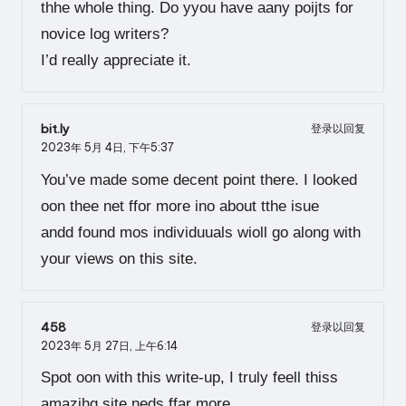
thhe whole thing. Do yyou have aany poijts for
novice log writers?
I’d really appreciate it.
bit.ly
登录以回复
2023年 5月 4日,
下午5:37
You’ve made some decent point there. I looked
oon thee net ffor more ino about tthe isue
andd found mos individuuals wioll go along with
your views on this site.
458
登录以回复
2023年 5月 27日,
上午6:14
Spot oon with this write-up, I truly feell thiss
amazihg sjte neds ffar more