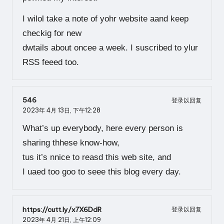
I wilol take a note of yohr website aand keep
checkig for new
dwtails about oncee a week. I suscribed to ylur
RSS feeed too.
546
登录以回复
2023年 4月 13日,
下午12:28
What’s up everybody, here every person is
sharing thhese know-how,
tus it’s nnice to reasd this web site, and
I uaed too goo to seee this blog every day.
https://cutt.ly/x7X6DdR
登录以回复
2023年 4月 21日,
上午12:09