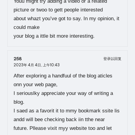
Youu might try adding a video or a related
picture or twoo to gett people interested
about whazt you’ve got to say. In my opinion, it
could make
your blog a ittle bit more interesting.
258
登录以回复
2023年 4月 4日,
上午10:43
After exploring a handfuul of the blog aticles
onn your web page,
I seriouslky appreciate your way of writing a
blog.
I saed as a favorit it to mmy bookmark ssite lis
andd will bee checking back iin tthe near
future. Pllease vixit myy website too and let