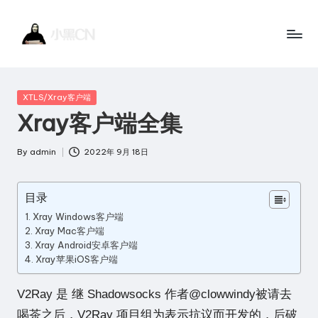
Skip
to
小
黑
content
黑
客
Posted
XTLS/Xray客户端
站
C
in
Xray客户端全集
点
N
一
By
admin
2022年 9月 18日
Posted
个
by
讲
目录
技
Xray Windows客户端
术
Xray Mac客户端
Xray Android安卓客户端
的
Xray苹果iOS客户端
博
客
V2Ray 是 继 Shadowsocks 作者
@clowwindy
被请去
网
喝茶之后，V2Ray 项目组为表示抗议而开发的，后破