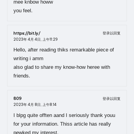
mee knbow howw
you feel.
https://bit.ly/
登录以回复
2023年 4月 4日,
上午11:29
Hello, after reading thiks remarkable piece of
writing i amm
also glad to share my know-how heree with
friends.
809
登录以回复
2023年 4月 8日,
上午8:14
I blpg quite offten aand I seriously thank youu
for your information. Thiss article has really
pewked my interest.